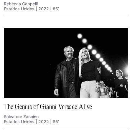
Rebecca Cappelli
Estados Unidos | 2022 | 85’
The Genius of Gianni Versace Alive
Salvatore Zannino
Estados Unidos | 2022 | 65’