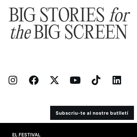
BIG STORIES
for
the
BIG SCREEN
Subscriu-te al nostre butlletí
EL FESTIVAL