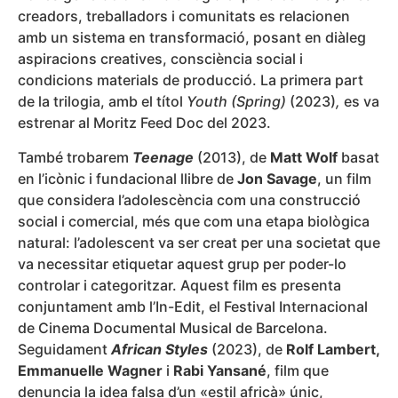
creadors, treballadors i comunitats es relacionen
amb un sistema en transformació, posant en diàleg
aspiracions creatives, consciència social i
condicions materials de producció. La primera part
de la trilogia, amb el títol
Youth (Spring)
(2023)
,
es va
estrenar al Moritz Feed Doc del 2023.
També trobarem
Teenage
(2013), de
Matt Wolf
basat
en l’icònic i fundacional llibre de
Jon Savage
, un film
que considera l’adolescència com una construcció
social i comercial, més que com una etapa biològica
natural: l’adolescent va ser creat per una societat que
va necessitar etiquetar aquest grup per poder-lo
controlar i categoritzar. Aquest film es presenta
conjuntament amb l’In-Edit, el Festival Internacional
de Cinema Documental Musical de Barcelona.
Seguidament
African Styles
(2023), de
Rolf Lambert,
Emmanuelle Wagner
i
Rabi Yansané
, film que
denuncia la idea falsa d’un «estil africà» únic,