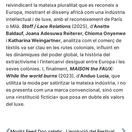
reivindicant la mateixa pluralitat que es reconeix a
Europa, mostrant el disseny africà com una indústria
intel·lectual i de luxe, amb el reconeixement de París
o Milà.
Stoff / Lace Relations
(2025), d’
Anette
Baldauf, Joana Adesuwa Reiterer, Chioma Onyenwe
i
Katharina Weingartner,
analitza com el comerç de
tèxtils va ser clau en les rutes colonials, influint en
les dinàmiques del poder global, la història del
extractivisme i l’intercanvi desigual entre Europa i les
seves colònies. I, finalment,
MAISON the FAUX:
While the world burns
(2023), d’
Anduo Lucia
, que
utilitza la moda per satiritzar la mateixa indústria, i no
es presenta com una marca convencional, sinó com
una «institució fictícia» que posa en dubte els valors
del luxe.
Moritz Feed Doc celebra 10 anys amb una retrospectiva dedicada a Reiner Holzemer
L’evolució del Festival cap a Moritz Feed Doc